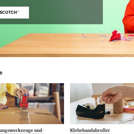
 SCOTCH™
e
ungswerkzeuge und -
Klebebandabroller