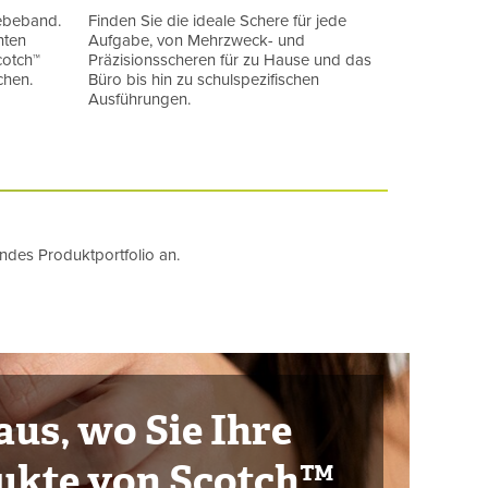
lebeband.
Finden Sie die ideale Schere für jede
nten
Aufgabe, von Mehrzweck- und
cotch™
Präzisionsscheren für zu Hause und das
chen.
Büro bis hin zu schulspezifischen
Ausführungen.
ndes Produktportfolio an.
aus, wo Sie Ihre
ukte von Scotch™