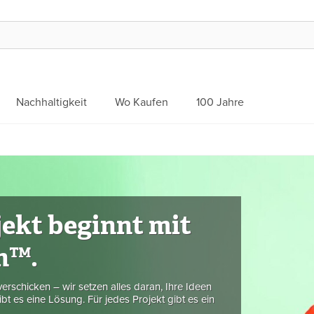
Nachhaltigkeit
Wo Kaufen
100 Jahre
jekt beginnt mit
h™.
erschicken – wir setzen alles daran, Ihre Ideen
t es eine Lösung. Für jedes Projekt gibt es ein