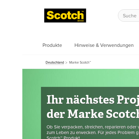
Produkte
Hinweise & Verwendungen
Deutschland
Marke Scotch™
Ihr nächstes Pro
der Marke Scotc
Ob Sie verpacken, streichen, reparieren oder v
zum Leben zu erwecken. Für jedes Problem gib
Scotch™ Produkt.