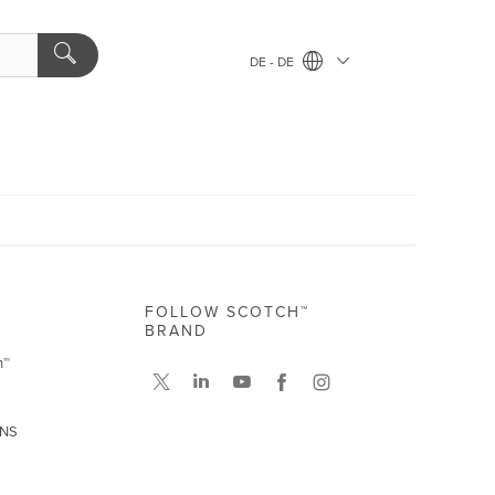
DE - DE
FOLLOW SCOTCH™
BRAND
h™
UNS