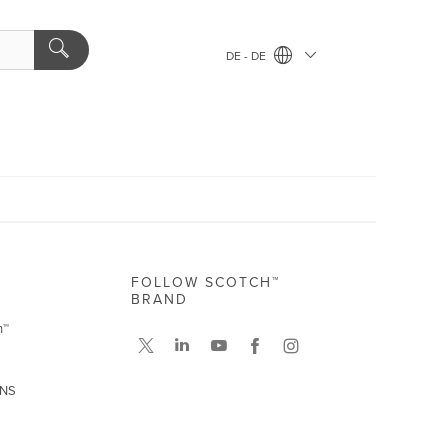
DE - DE
FOLLOW SCOTCH™
BRAND
h™
UNS